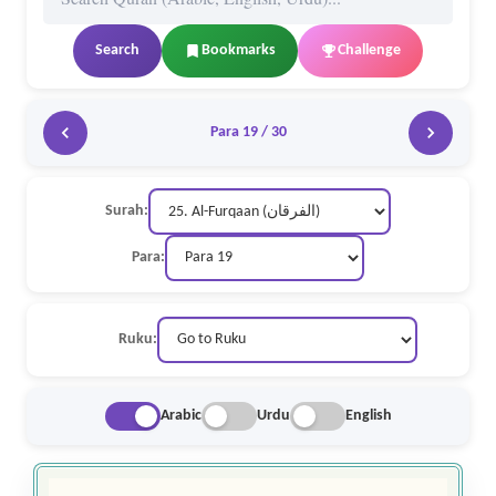
Search
Bookmarks
Challenge
Para 19 / 30
Surah:
Para:
Ruku:
Arabic
Urdu
English