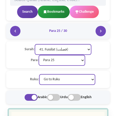
Search
Bookmarks
Challenge
Para 25 / 30
Surah:
Para:
Ruku:
Arabic
Urdu
English