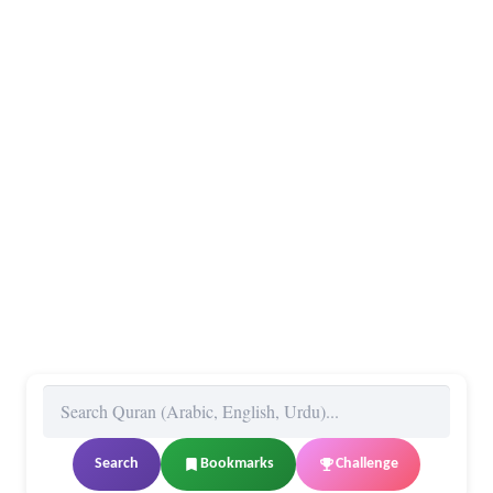
Search
Bookmarks
Challenge