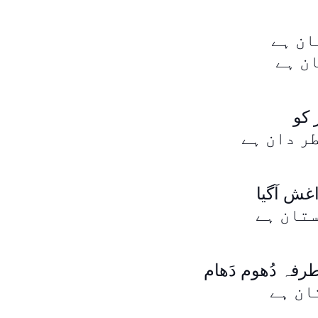
ان ہے
ان ہے
 کو
طر دان ہے
اغش آگیا
ستان ہے
فہ دُھوم دَھام
ان ہے