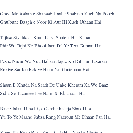
Ghod Me Aalam e Shabaab Haal e Shabaab Kuch Na Pooch
Ghulbune Baagh e Noor Ki Aur Hi Kuch Uthaan Hai
Tujhsa Siyahkaar Kaun Unsa Shafe’a Hai Kahan
Phir Wo Tujhi Ko Bhool Jaen Dil Ye Tera Guman Hai
Peshe Nazar Wo Nou Bahaar Sajde Ko Dil Hai Bekaraar
Rokiye Sar Ko Rokiye Haan Yahi Imtehaan Hai
Shaan E Khuda Na Saath De Unke Kheram Ka Wo Baaz
Sidra Se Tazamee Jise Narm Si Ek Uraan Hai
Baare Jalaal Utha Liya Garche Kaleja Shak Hua
Yu To Ye Maahe Sabza Rang Nazroun Me Dhaan Pan Hai
Khauf Na Rakh Raza Zara Tu To Hai Abad e Mustafa