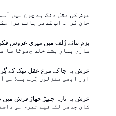
عرش کی عقل دنگ ہے چرخ میں آسم
جانِ مُراد اب کدھر ہائے تِرا مک
بزمِ ثنائے زُلف میں میری عروسِ فکر
ساری بہارِ ہشت خلد چھوٹا سا عِ
عرش پہ جا کے مرغِ عقل تھک کے گِر
اور ابھی منزلوں پَرے پہلا ہی آ
عرش پہ تازہ چھیڑ چھاڑ فرش میں طر
کان جِدھر لگائیے تیری ہی داست