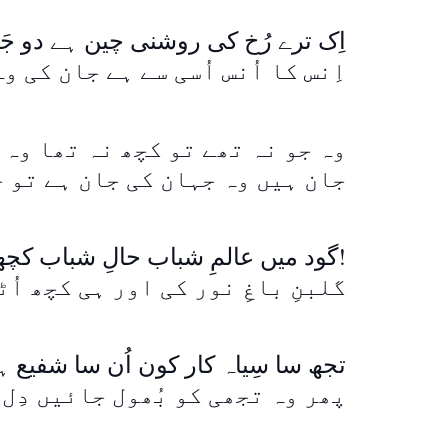
اِک ترے رُخ کی روشنی چین ہے دو ج
اِنس کا اُنس اُسی سے ہے جان کی و
وہ جو نہ تھے تو کچھ نہ تھا وہ 
جان ہیں وہ جہان کی جان ہے تو 
گود میں عالمِ شباب حالِ شباب کچھ نہ پوچھ!
گلبنِ باغِ نور کی اور ہی کچھ اُ
تجھ سا سِیاہ کار کون اُن سا شفیع 
پھر وہ تجھی کو بُھول جائیں دِل 