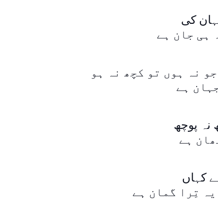
َہان کی
ہ ہی جان ہے
جو نہ ہوں تو کچھ نہ ہو
جہان ہے
ٹھان ہے
ہے کہاں
یہ تِرا گمان ہے